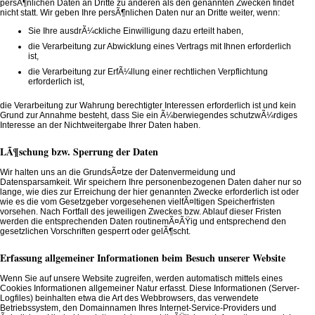
persÃ¶nlichen Daten an Dritte zu anderen als den genannten Zwecken findet
nicht statt. Wir geben Ihre persÃ¶nlichen Daten nur an Dritte weiter, wenn:
Sie Ihre ausdrÃ¼ckliche Einwilligung dazu erteilt haben,
die Verarbeitung zur Abwicklung eines Vertrags mit Ihnen erforderlich
ist,
die Verarbeitung zur ErfÃ¼llung einer rechtlichen Verpflichtung
erforderlich ist,
die Verarbeitung zur Wahrung berechtigter Interessen erforderlich ist und kein
Grund zur Annahme besteht, dass Sie ein Ã¼berwiegendes schutzwÃ¼rdiges
Interesse an der Nichtweitergabe Ihrer Daten haben.
LÃ¶schung bzw. Sperrung der Daten
Wir halten uns an die GrundsÃ¤tze der Datenvermeidung und
Datensparsamkeit. Wir speichern Ihre personenbezogenen Daten daher nur so
lange, wie dies zur Erreichung der hier genannten Zwecke erforderlich ist oder
wie es die vom Gesetzgeber vorgesehenen vielfÃ¤ltigen Speicherfristen
vorsehen. Nach Fortfall des jeweiligen Zweckes bzw. Ablauf dieser Fristen
werden die entsprechenden Daten routinemÃ¤ÃŸig und entsprechend den
gesetzlichen Vorschriften gesperrt oder gelÃ¶scht.
Erfassung allgemeiner Informationen beim Besuch unserer Website
Wenn Sie auf unsere Website zugreifen, werden automatisch mittels eines
Cookies Informationen allgemeiner Natur erfasst. Diese Informationen (Server-
Logfiles) beinhalten etwa die Art des Webbrowsers, das verwendete
Betriebssystem, den Domainnamen Ihres Internet-Service-Providers und