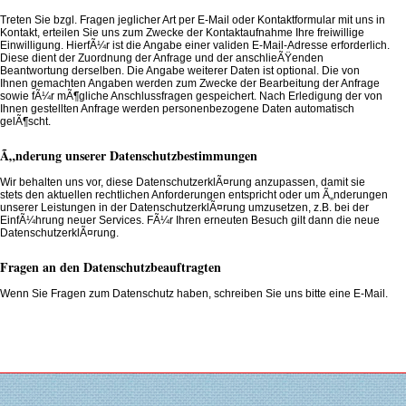
Treten Sie bzgl. Fragen jeglicher Art per E-Mail oder Kontaktformular mit uns in
Kontakt, erteilen Sie uns zum Zwecke der Kontaktaufnahme Ihre freiwillige
Einwilligung. HierfÃ¼r ist die Angabe einer validen E-Mail-Adresse erforderlich.
Diese dient der Zuordnung der Anfrage und der anschlieÃŸenden
Beantwortung derselben. Die Angabe weiterer Daten ist optional. Die von
Ihnen gemachten Angaben werden zum Zwecke der Bearbeitung der Anfrage
sowie fÃ¼r mÃ¶gliche Anschlussfragen gespeichert. Nach Erledigung der von
Ihnen gestellten Anfrage werden personenbezogene Daten automatisch
gelÃ¶scht.
Ã„nderung unserer Datenschutzbestimmungen
Wir behalten uns vor, diese DatenschutzerklÃ¤rung anzupassen, damit sie
stets den aktuellen rechtlichen Anforderungen entspricht oder um Ã„nderungen
unserer Leistungen in der DatenschutzerklÃ¤rung umzusetzen, z.B. bei der
EinfÃ¼hrung neuer Services. FÃ¼r Ihren erneuten Besuch gilt dann die neue
DatenschutzerklÃ¤rung.
Fragen an den Datenschutzbeauftragten
Wenn Sie Fragen zum Datenschutz haben, schreiben Sie uns bitte eine E-Mail.