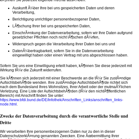
kÃ¶nnen Sie jederzeit folgende Rechte ausÃ¼ben:
Auskunft Ã¼ber Ihre bei uns gespeicherten Daten und deren
Verarbeitung,
Berichtigung unrichtiger personenbezogener Daten,
LÃ¶schung Ihrer bei uns gespeicherten Daten,
EinschrÃ¤nkung der Datenverarbeitung, sofern wir Ihre Daten aufgrund
gesetzlicher Pflichten noch nicht lÃ¶schen dÃ¼rfen,
Widerspruch gegen die Verarbeitung Ihrer Daten bei uns und
DatenÃ¼bertragbarkeit, sofern Sie in die Datenverarbeitung
eingewilligt haben oder einen Vertrag mit uns abgeschlossen haben.
Sofern Sie uns eine Einwilligung erteilt haben, kÃ¶nnen Sie diese jederzeit mit
Wirkung fÃ¼r die Zukunft widerrufen.
Sie kÃ¶nnen sich jederzeit mit einer Beschwerde an die fÃ¼r Sie zustÃ¤ndige
AufsichtsbehÃ¶rde wenden. Ihre zustÃ¤ndige AufsichtsbehÃ¶rde richtet sich
nach dem Bundesland Ihres Wohnsitzes, Ihrer Arbeit oder der mutmaÃŸlichen
Verletzung. Eine Liste der AufsichtsbehÃ¶rden (fÃ¼r den nichtÃ¶ffentlichen
Bereich) mit Anschrift finden Sie unter:
https://www.bfdi.bund.de/DE/Infothek/Anschriften_Links/anschriften_links-
node.html
.
Zwecke der Datenverarbeitung durch die verantwortliche Stelle und
Dritte
Wir verarbeiten Ihre personenbezogenen Daten nur zu den in dieser
DatenschutzerklÃ¤rung genannten Zwecken. Eine Ãœbermittlung Ihrer