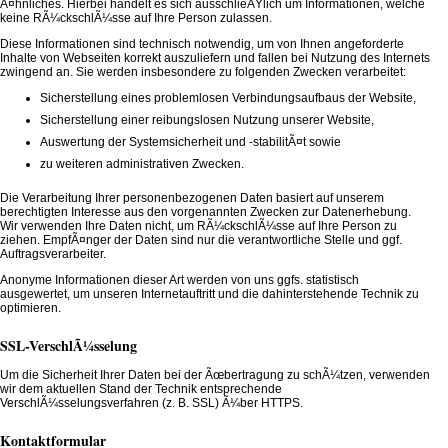
Ã¤hnliches. Hierbei handelt es sich ausschlieÃŸlich um Informationen, welche
keine RÃ¼ckschlÃ¼sse auf Ihre Person zulassen.
Diese Informationen sind technisch notwendig, um von Ihnen angeforderte
Inhalte von Webseiten korrekt auszuliefern und fallen bei Nutzung des Internets
zwingend an. Sie werden insbesondere zu folgenden Zwecken verarbeitet:
Sicherstellung eines problemlosen Verbindungsaufbaus der Website,
Sicherstellung einer reibungslosen Nutzung unserer Website,
Auswertung der Systemsicherheit und -stabilitÃ¤t sowie
zu weiteren administrativen Zwecken.
Die Verarbeitung Ihrer personenbezogenen Daten basiert auf unserem
berechtigten Interesse aus den vorgenannten Zwecken zur Datenerhebung.
Wir verwenden Ihre Daten nicht, um RÃ¼ckschlÃ¼sse auf Ihre Person zu
ziehen. EmpfÃ¤nger der Daten sind nur die verantwortliche Stelle und ggf.
Auftragsverarbeiter.
Anonyme Informationen dieser Art werden von uns ggfs. statistisch
ausgewertet, um unseren Internetauftritt und die dahinterstehende Technik zu
optimieren.
SSL-VerschlÃ¼sselung
Um die Sicherheit Ihrer Daten bei der Ãœbertragung zu schÃ¼tzen, verwenden
wir dem aktuellen Stand der Technik entsprechende
VerschlÃ¼sselungsverfahren (z. B. SSL) Ã¼ber HTTPS.
Kontaktformular